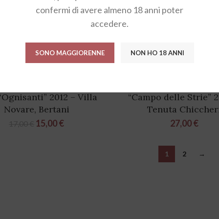
confermi di avere almeno 18 anni poter
accedere.
SONO MAGGIORENNE
NON HO 18 ANNI
cella Classico Superiore
Valpolicella Superio
Ognisanti” 2012 – Villa
“Campo delle Strie” 2
Novare, Bertani
Tenuta Chiccher
15,00
€
27,00
€
17,00
€
1
2
→