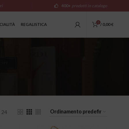
ri
400+
prodotti in catalogo
0
CIALITÀ
REGALISTICA
/
0,00
€
24