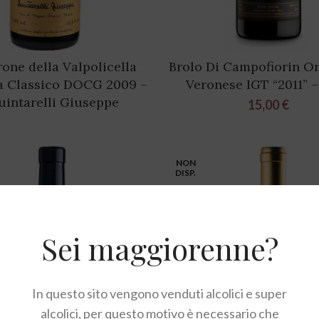
one della Valpolicella
Brolo Di Campofiorin O
a Classico DOCG 2009 –
Veronese IGT “2011” 
uintarelli Giuseppe
15,00
€
NON
DISP.
Sei maggiorenne?
In questo sito vengono venduti alcolici e super
alcolici, per questo motivo è necessario che