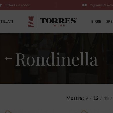
Offerte
e sconti
Pagamenti sicu
STILLATI
BIRRE
SPE
Rondinella
Mostra
9
12
18