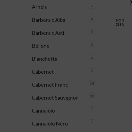
(
1
Arneis
6
Barbera d'Alba
NON
DISP.
3
Barbera d'Asti
2
Bellone
1
Bianchetta
2
Cabernet
24
Cabernet Franc
35
Cabernet Sauvignon
7
Cannaiolo
1
Cannaiolo Nero