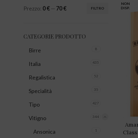
NON
Prezzo:
0 €
—
70 €
DISP.
FILTRO
Prezzo Min
Prezzo Max
CATEGORIE PRODOTTO
8
Birre
435
Italia
52
Regalistica
35
Specialità
427
Tipo
344
Vitigno
Amar
1
Ansonica
Class