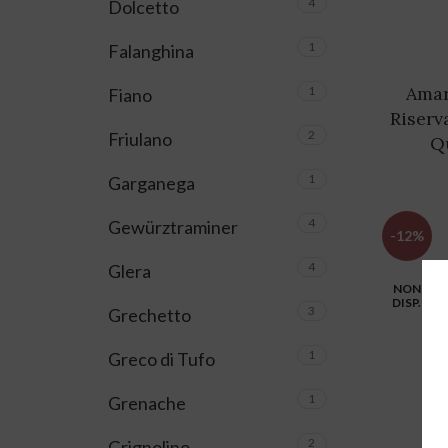
4
Dolcetto
1
Falanghina
Amar
1
Fiano
Riserv
2
Friulano
Q
1
Garganega
4
Gewürztraminer
-12%
4
Glera
NON
DISP.
3
Grechetto
1
Greco di Tufo
1
Grenache
2
Grignolino