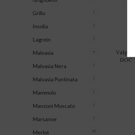
1
Grillo
1
Insolia
3
Lagrein
Valpoli
4
Malvasia
DOC “
1
Malvasia Nera
1
Malvasia Puntinata
2
Mammolo
1
Manzoni Moscato
1
Marsanne
42
Merlot