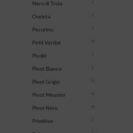
2
Nero di Troia
1
Oseleta
3
Pecorino
14
Petit Verdot
1
Picolit
3
Pinot Bianco
11
Pinot Grigio
13
Pinot Meunier
40
Pinot Nero
2
Primitivo
2