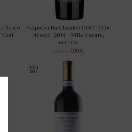
ro Rosso
Valpolicella Classico DOC “Villa
– Masi
Novare” 2014 – Villa Novare,
Bertani
7,00
€
11,00
€
NON
DISP.