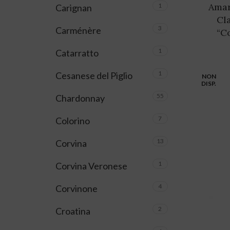
Amar
1
Carignan
Cl
3
Carménère
“Co
1
Catarratto
1
Cesanese del Piglio
NON
DISP.
55
Chardonnay
7
Colorino
13
Corvina
1
Corvina Veronese
4
Corvinone
2
Croatina