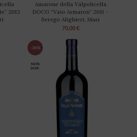
icella
Amarone della Valpolicella
e” 2013
DOCG “Vaio Armaron” 2011 –
ri
Serego Alighieri, Masi
70,00
€
-36%
NON
DISP.