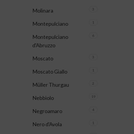
3
Molinara
1
Montepulciano
6
Montepulciano
d'Abruzzo
3
Moscato
1
Moscato Giallo
2
Müller Thurgau
19
Nebbiolo
4
Negroamaro
1
Nero d'Avola