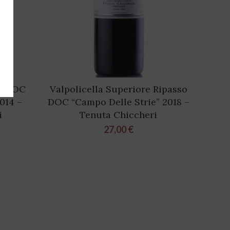
re DOC
Valpolicella Superiore Ripasso
014 –
DOC “Campo Delle Strie” 2018 –
i
Tenuta Chiccheri
27,00
€