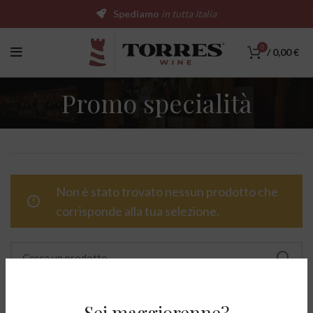
Spediamo
in tutta Italia
0
/
0,00
€
Promo specialità
Non è stato trovato nessun prodotto che
corrisponde alla tua selezione.
Sei maggiorenne?