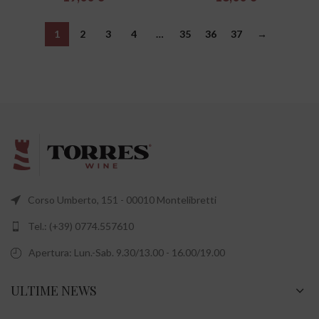
1
2
3
4
…
35
36
37
→
Corso Umberto, 151 - 00010 Montelibretti
Tel.: (+39) 0774.557610
Apertura: Lun.-Sab. 9.30/13.00 - 16.00/19.00
ULTIME NEWS