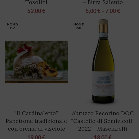
Tosolini
– Birra Salento
52,00
€
5,00
€
–
7,00
€
NON D
NON D
ISP.
ISP.
“Il Cardinaletto”,
Abruzzo Pecorino DOC
Panettone tradizionale
“Castello di Semivicoli”
con crema di visciole
2022 – Masciarelli
19,00
€
18,00
€