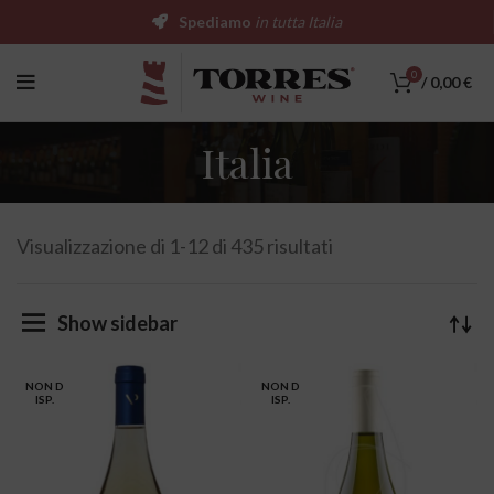
Spediamo
in tutta Italia
0
/
0,00
€
Italia
Visualizzazione di 1-12 di 435 risultati
Show sidebar
NON D
NON D
ISP.
ISP.