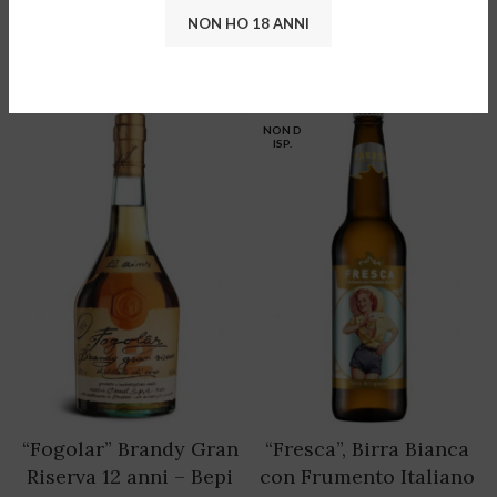
Classico DOC 2021 –
2020 – Marco Carpineti
NON HO 18 ANNI
Inama
14,00
€
15,00
€
NON D
ISP.
“Fogolar” Brandy Gran
“Fresca”, Birra Bianca
Riserva 12 anni – Bepi
con Frumento Italiano