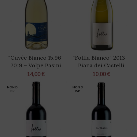
“Cuvée Bianco 15.96”
“Follia Bianco” 2013 –
2019 – Volpe Pasini
Piana dei Castelli
14,00
€
10,00
€
NON D
NON D
ISP.
ISP.