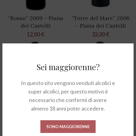
“Rosso” 2009 – Piana
“Torre del Mare” 2006
dei Castelli
– Piana dei Castelli
12,00
€
32,00
€
NON D
NON D
ISP.
ISP.
Sei maggiorenne?
In questo sito vengono venduti alcolici e
super alcolici, per questo motivo è
necessario che confermi di avere
almeno 18 anni poter accedere.
SONO MAGGIORENNE
“Vin Soave” Soave
“Capolemole” Bianco