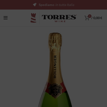
Spediamo
in tutta Italia
0
/
0,00
€