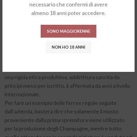
necessario che confermi di avere
l’appassionato di vino Paul Ranaudin. Nel corso degli
almeno 18 anni poter accedere.
anni, dopo essere riuscito a imporre con successo le
proprie bollicine soprattutto nel mercato inglese e in
SONO MAGGIORENNE
quello statunitense, fu proprio Joseph Bollinger a
divenire l’uomo-simbolo della Maison.
NON HO 18 ANNI
Oggi universalmente riconosciuta per la grande
qualità dei suoi vini, la cantina, grazie alla posizione
privilegiata dei vigneti di proprietà e grazie anche a
una rigida etica produttiva, addirittura sancita da
principi messi per iscritto, è affermata da anni a livello
internazionale.
Per fare un esempio delle ferree regole seguite
dall’azienda, basterà dire che solamente il mosto
proveniente dalla prima spremitura viene utilizzato
per la produzione degli Champagne, mentre tutto
quello ottenuto con la seconda pigiatura è venduto ad