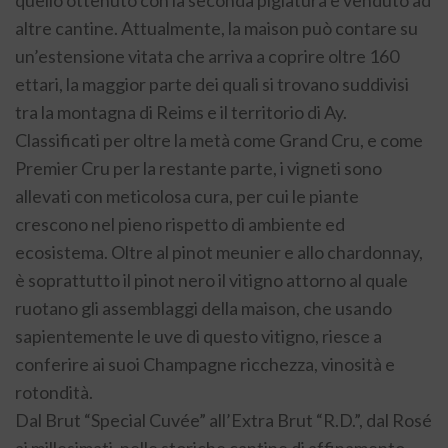
altre cantine. Attualmente, la maison può contare su
un’estensione vitata che arriva a coprire oltre 160
ettari, la maggior parte dei quali si trovano suddivisi
tra la montagna di Reims e il territorio di Ay.
Classificati per oltre la metà come Grand Cru, e come
Premier Cru per la restante parte, i vigneti sono
allevati con meticolosa cura, per cui le piante
crescono nel pieno rispetto di ambiente ed
ecosistema. Oltre al pinot meunier e allo chardonnay,
è soprattutto il pinot nero il vitigno attorno al quale
ruotano gli assemblaggi della maison, che usando
sapientemente le uve di questo vitigno, riesce a
conferire ai suoi Champagne ricchezza, vinosità e
rotondità.
Dal Brut “Special Cuvée” all’Extra Brut “R.D.”, dal Rosé
ai millesimati, nelle storiche cantine di affinamento,