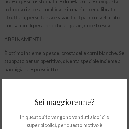
note di pesca e sfumature di mela cotta e composta.
In bocca riesce a combinare in maniera equilibrata
struttura, persistenza e vivacità. Il palato è vellutato
con sapori di pera, brioche e spezie, noce fresca.
ABBINAMENTI
È ottimo insieme a pesce, crostacei e carni bianche. Se
stappato per un aperitivo, diventa speciale insieme a
parmigiano e prosciutto.
CANTINA
Ad Ay, uno dei paesi storici del cuore della regione
Sei maggiorenne?
francese della Champagne, si trova la Maison
Bollinger, fondata nel 1829 da Athanase Louis
In questo sito vengono venduti alcolici e
Emmanuel conte di Villermont, che scelse di unirsi in
super alcolici, per questo motivo è
società con il tedesco Joseph Bollinger e con