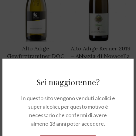
Alto Adige
Alto Adige Kerner 2019
Gewürztraminer DOC
– Abbazia di Novacella
2021 – Kaltern
17,00
€
16,00
€
Sei maggiorenne?
NON D
NON D
ISP.
ISP.
In questo sito vengono venduti alcolici e
super alcolici, per questo motivo è
necessario che confermi di avere
almeno 18 anni poter accedere.