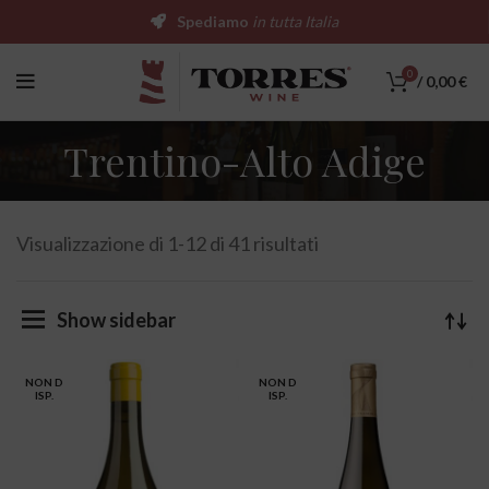
Spediamo
in tutta Italia
0
/
0,00
€
Trentino-Alto Adige
Visualizzazione di 1-12 di 41 risultati
Show sidebar
NON D
NON D
ISP.
ISP.