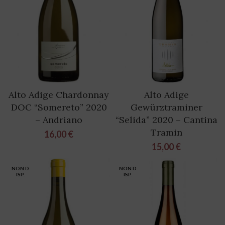
Alto Adige Chardonnay
Alto Adige
DOC “Somereto” 2020
Gewürztraminer
– Andriano
“Selida” 2020 – Cantina
Tramin
16,00
€
15,00
€
NON D
NON D
ISP.
ISP.