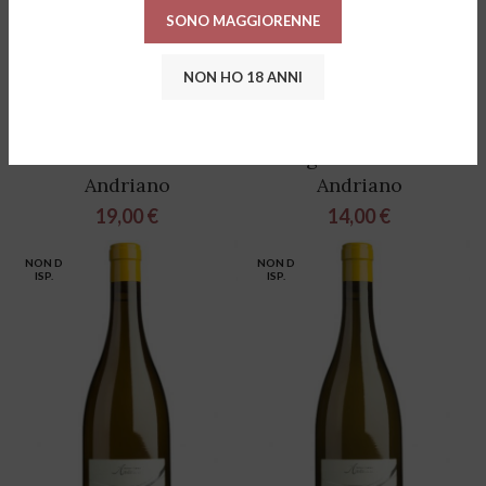
SONO MAGGIORENNE
NON HO 18 ANNI
Alto Adige Lagrein
Alto Adige Müller
DOC “Rubeno” 2020 –
Thurgau DOC 2020 –
Andriano
Andriano
19,00
€
14,00
€
NON D
NON D
ISP.
ISP.