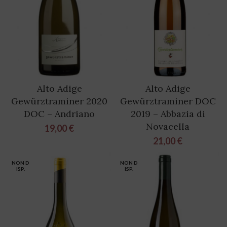
Alto Adige
Alto Adige
Gewürztraminer 2020
Gewürztraminer DOC
DOC – Andriano
2019 – Abbazia di
Novacella
19,00
€
21,00
€
NON D
NON D
ISP.
ISP.