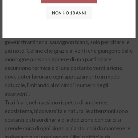
d’Adige che da Bolzano guarda a Merano. Un’area
NON HO 18 ANNI
geografica ideale e altamente vocata alla coltivazione
di quelle che sono le varietà più tipiche della zona, dal
pinot nero al merlot, dal lagrein al pinot bianco, dal
gewürztraminer al sauvignon blanc, solo per citare le
più note. Colline che grazie ai venti che giungono dalle
montagne possono godere di una particolare
escursione termica e di una costante ventilazione,
dove poter lavorare ogni appezzamento in modo
naturale, limitando al minimo il numero degli
interventi.
Tra i filari, nel massimo rispetto di ambiente,
ecosistema, biodiversità e natura, le attenzioni sono
costanti e straordinaria è la dedizione con cui ci si
prende cura di ogni singola pianta, così da mantenere
inalterato quel prezioso equilibrio difficile da