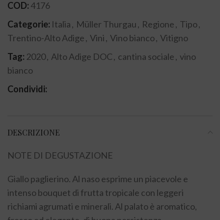
COD:
4176
Categorie:
Italia
,
Müller Thurgau
,
Regione
,
Tipo
,
Trentino-Alto Adige
,
Vini
,
Vino bianco
,
Vitigno
Tag:
2020
,
Alto Adige DOC
,
cantina sociale
,
vino
bianco
Condividi:
DESCRIZIONE
NOTE DI DEGUSTAZIONE
Giallo paglierino. Al naso esprime un piacevole e
intenso bouquet di frutta tropicale con leggeri
richiami agrumati e minerali. Al palato è aromatico,
fresco ed elegante, di buona persistenza.