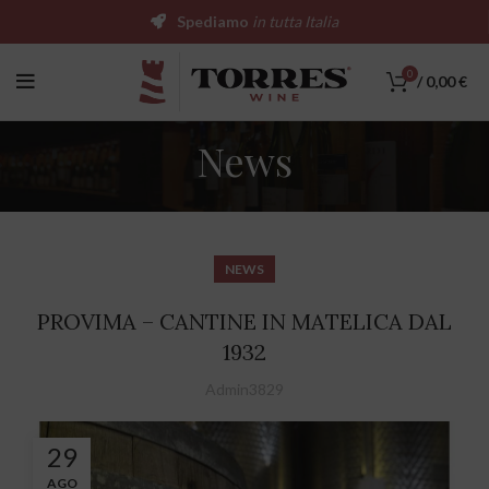
Spediamo
in tutta Italia
0
/
0,00
€
News
NEWS
PROVIMA – CANTINE IN MATELICA DAL
1932
Admin3829
29
AGO