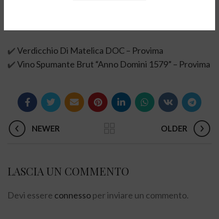
✔️
Verdicchio Di Matelica DOC – Provima
✔️
Vino Spumante Brut “Anno Domini 1579” – Provima
NEWER
OLDER
LASCIA UN COMMENTO
Devi essere
connesso
per inviare un commento.