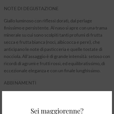
NOTE DI DEGUSTAZIONE
Giallo luminoso con riflessi dorati, dal perlage
finissimo e persistente. Al naso si apre con una trama
minerale su cui sono scolpiti tanti profumi di frutta
secca e frutta bianca (noci, albicocca e pere), che
anticipano le note di pasticceria e quelle tostate di
nocciola. All’assaggio è di grande intensità: setoso con
ricordi di agrumi e frutti rossi, ed equilibratissimo, di
eccezionale eleganza e con un finale lunghissimo.
ABBINAMENTI
A tutto pasto, si esalta con piatti a base di crostacei.
Ottima su sashimi, tartare, in generale crudità di
Sei maggiorenne?
pesce.