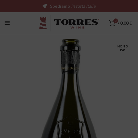
Spediamo
in tutta Italia
0
/
0,00
€
NON D
ISP.