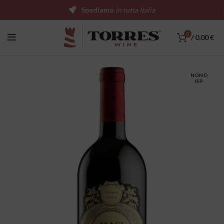
Spediamo
in tutta Italia
0
/
0,00
€
NON D
ISP.