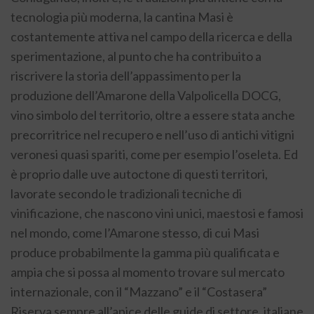
tecnologia più moderna, la cantina Masi è
costantemente attiva nel campo della ricerca e della
sperimentazione, al punto che ha contribuito a
riscrivere la storia dell’appassimento per la
produzione dell’Amarone della Valpolicella DOCG,
vino simbolo del territorio, oltre a essere stata anche
precorritrice nel recupero e nell’uso di antichi vitigni
veronesi quasi spariti, come per esempio l’oseleta. Ed
è proprio dalle uve autoctone di questi territori,
lavorate secondo le tradizionali tecniche di
vinificazione, che nascono vini unici, maestosi e famosi
nel mondo, come l’Amarone stesso, di cui Masi
produce probabilmente la gamma più qualificata e
ampia che si possa al momento trovare sul mercato
internazionale, con il “Mazzano” e il “Costasera”
Riserva sempre all’apice delle guide di settore, italiane