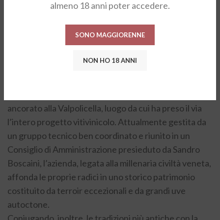
almeno 18 anni poter accedere.
dalla fine del XVIII secolo, ma che soprattutto
rappresenta oggi uno dei più importanti e autorevoli
SONO MAGGIORENNE
marchi enologici italiani nel mondo.
Contando su estesi possedimenti vitati sia in Italia che
NON HO 18 ANNI
in Argentina, dove con la linea Tupungato si dà voce al
terroir di Mendoza, il cuore dell’azienda, con la cantina
e il centro direzionale, rimane però saldamente
ancorato alla Valpolicella, luogo da cui ha preso il via
l’intero progetto vitivinicolo. Attualmente gestita da
un gruppo tecnico ben coordinato e riunito in un
Consiglio di Amministrazione presieduto da Sandro
Boscaini, l’azienda, legata alla millenaria civiltà veneta,
affonda le proprie radici in uno storico patrimonio
costituito da terroir eccezionali e da grandi uve
autoctone.
Coniugando, inoltre, le tradizioni più antiche con la