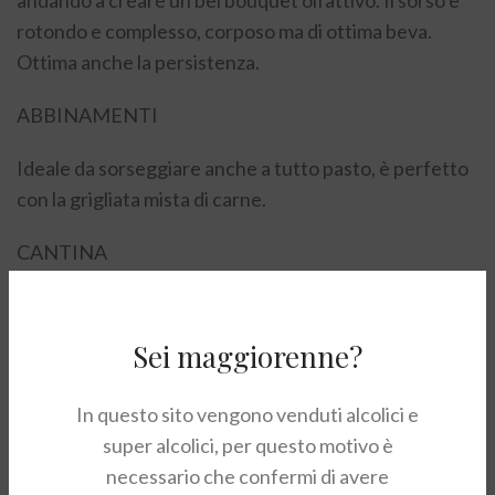
rotondo e complesso, corposo ma di ottima beva.
Ottima anche la persistenza.
ABBINAMENTI
Ideale da sorseggiare anche a tutto pasto, è perfetto
con la grigliata mista di carne.
CANTINA
Il Veneto è una regione tra le più vocate dal punto di
visita vitivinicolo di tutta l’Italia. Un territorio
Sei maggiorenne?
variegato e multiforme, sempre in fermento, con
realtà produttive emergenti che si affiancano a nomi
In questo sito vengono venduti alcolici e
storici e prestigiosi. Tra questi ultimi non si può non
super alcolici, per questo motivo è
citare la cantina Masi, impresa di famiglia da ben sette
necessario che confermi di avere
generazioni che appartiene alla famiglia Boscaini sin