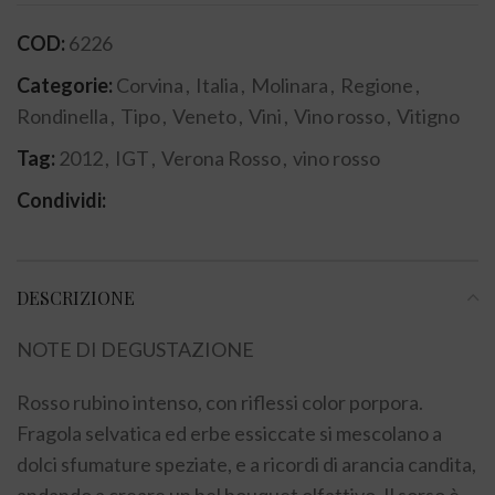
COD:
6226
Categorie:
Corvina
,
Italia
,
Molinara
,
Regione
,
Rondinella
,
Tipo
,
Veneto
,
Vini
,
Vino rosso
,
Vitigno
Tag:
2012
,
IGT
,
Verona Rosso
,
vino rosso
Condividi:
DESCRIZIONE
NOTE DI DEGUSTAZIONE
Rosso rubino intenso, con riflessi color porpora.
Fragola selvatica ed erbe essiccate si mescolano a
dolci sfumature speziate, e a ricordi di arancia candita,
andando a creare un bel bouquet olfattivo. Il sorso è