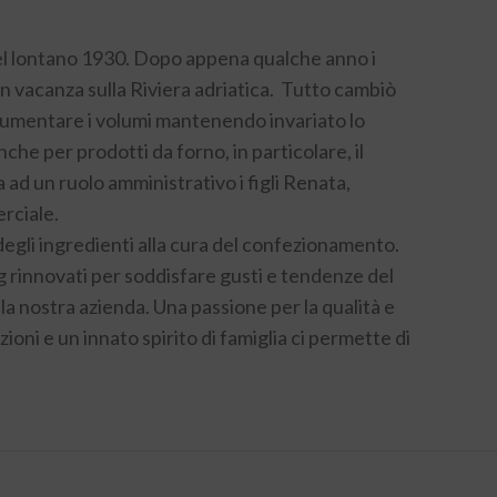
ì, nel lontano 1930. Dopo appena qualche anno i
 in vacanza sulla Riviera adriatica. Tutto cambiò
d aumentare i volumi mantenendo invariato lo
che per prodotti da forno, in particolare, il
 ad un ruolo amministrativo i figli Renata,
rciale.
a degli ingredienti alla cura del confezionamento.
 rinnovati per soddisfare gusti e tendenze del
la nostra azienda. Una passione per la qualità e
zioni e un innato spirito di famiglia
ci permette di