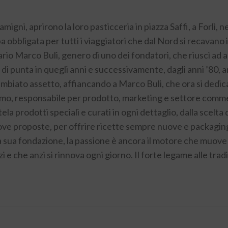
Flamigni, aprirono la loro pasticceria in piazza Saffi, a Forl
a obbligata per tutti i viaggiatori che dal Nord si recavano
tario Marco Buli, genero di uno dei fondatori, che riuscì a
i punta in quegli anni e successivamente, dagli anni ’80, an
mbiato assetto, affiancando a Marco Buli, che ora si dedica
imo, responsabile per prodotto, marketing e settore comme
ela prodotti speciali e curati in ogni dettaglio, dalla scelt
ve proposte, per offrire ricette sempre nuove e packaging
lla sua fondazione, la passione è ancora il motore che muove 
zi e che anzi si rinnova ogni giorno. Il forte legame alle tradi