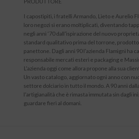
PRODUTTORE
I capostipiti, i fratelli Armando, Lieto e Aurelio 
loro negozi si erano moltiplicati, diventando tapp
negli anni ‘70 dall’ispirazione del nuovo proprie
standard qualitativo prima del torrone, prodotto d
panettone. Dagli anni 90 l’azienda Flamigni ha ca
responsabile mercati esteri e packaging e Mass
L’azienda oggi come allora propone alla sua client
Un vasto catalogo, aggiornato ogni anno con nuo
settore dolciario in tutto il mondo. A 90 anni da
l’artigianalità che è rimasta immutata sin dagli ini
guardare fieri al domani.