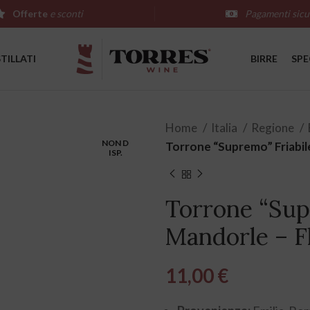
Offerte
e sconti
Pagamenti sicu
STILLATI
BIRRE
SPE
Home
Italia
Regione
NON D
Torrone “Supremo” Friabile
ISP.
Torrone “Supr
Mandorle – F
11,00
€