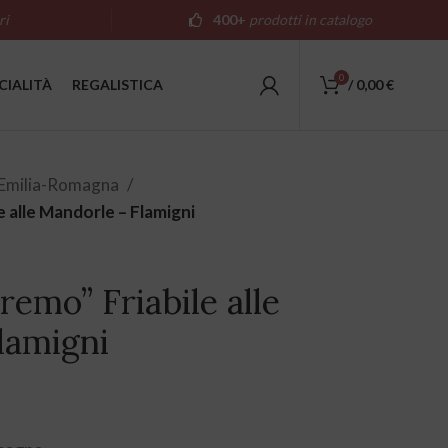
ri
400+
prodotti in catalogo
0
CIALITÀ
REGALISTICA
/
0,00
€
Emilia-Romagna
 alle Mandorle – Flamigni
emo” Friabile alle
lamigni