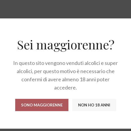
Sei maggiorenne?
DESCRIZIONE
RECENSIONI (0)
In questo sito vengono venduti alcolici e super
alcolici, per questo motivo è necessario che
confermi di avere almeno 18 anni poter
ackaging raffinato ed elegante, dal forte sapore artigianale
accedere.
SONO MAGGIORENNE
NON HO 18 ANNI
o, albume d’uovo, ostie (fecola di patate, acqua, olio di ol
uò contenere soia, nocciole e pistacchi.