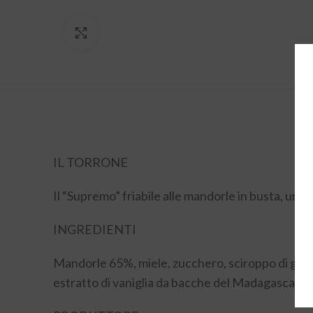
Click to enlarge
IL TORRONE
Il “Supremo” friabile alle mandorle in busta, un p
INGREDIENTI
Mandorle 65%, miele, zucchero, sciroppo di glucosi
estratto di vaniglia da bacche del Madagascar. P