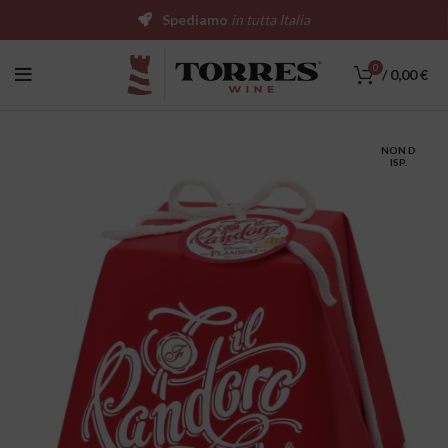
Spediamo
in tutta Italia
0
/
0,00
€
NON D
ISP.