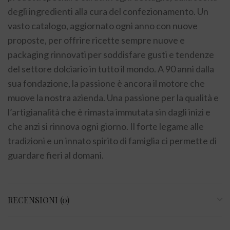
degli ingredienti alla cura del confezionamento. Un
vasto catalogo, aggiornato ogni anno con nuove
proposte, per offrire ricette sempre nuove e
packaging rinnovati per soddisfare gusti e tendenze
del settore dolciario in tutto il mondo. A 90 anni dalla
sua fondazione, la passione è ancora il motore che
muove la nostra azienda. Una passione per la qualità e
l’artigianalità che è rimasta immutata sin dagli inizi e
che anzi si rinnova ogni giorno. Il forte legame alle
tradizioni e un innato spirito di famiglia
ci permette di
guardare fieri al domani.
RECENSIONI (0)