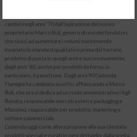
obbligata per tutti i viaggiatori che dal Nord si
recavano in vacanza sulla Riviera adriatica. Tutto
cambiò negli anni ‘70 dall’ispirazione del nuovo
proprietario Marco Buli, genero di uno dei fondatori,
che riuscì ad aumentare i volumi mantenendo
invariato lo standard qualitativo prima del torrone,
prodotto di punta in quegli anni e successivamente,
dagli anni ’80, anche per prodotti da forno, in
particolare, il panettone. Dagli anni 90 l’azienda
Flamigni ha cambiato assetto, affiancando a Marco
Buli, che ora si dedica ad un ruolo amministrativo i figli
Renata, responsabile mercati esteri e packaging e
Massimo, responsabile per prodotto, marketing e
settore commerciale.
L’azienda oggi come allora propone alla sua clientela
prodotti speciali e curati in ogni dettaglio, dalla scelta