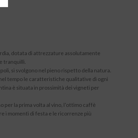
ardia, dotata di attrezzature assolutamente
 tranquilli.
poli, si svolgono nel pieno rispetto della natura.
el tempo le caratteristiche qualitative di ogni
ntina è situata in prossimità dei vigneti per
 per la prima volta al vino, l’ottimo caffè
e i momenti di festa e le ricorrenze più