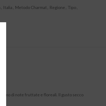
a
,
Italia
,
Metodo Charmat
,
Regione
,
Tipo
,
fumo di note fruttate e floreali. Il gusto secco