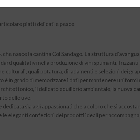
ticolare piatti delicati e pesce.
o, che nasce la cantina Col Sandago. La struttura d’avangu
rd qualitativi nella produzione di vini spumanti, frizzanti e
e culturali, quali potatura, diradamenti e selezioni dei grap
vo è in grado di memorizzare i dati per mantenere uniformi n
architettonico, il delicato equilibrio ambientale, la nuova ca
rto delle uve.
dedicata sia agli appassionati che a coloro che si accostano
 le eleganti confezioni dei prodotti ideali per accompagnar