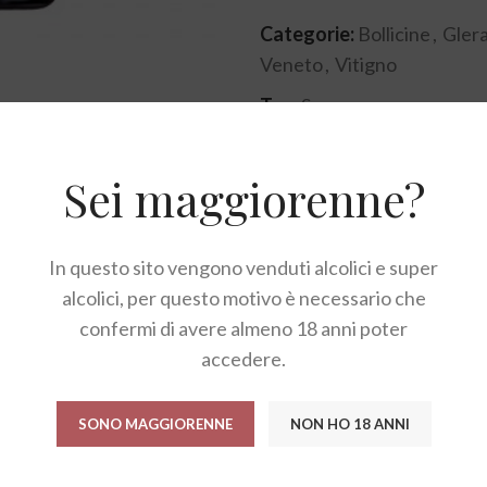
Categorie:
Bollicine
,
Gler
Veneto
,
Vitigno
Tag:
Susegana
Condividi:
Sei maggiorenne?
DESCRIZIONE
RECENSIONI (0)
In questo sito vengono venduti alcolici e super
alcolici, per questo motivo è necessario che
confermi di avere almeno 18 anni poter
accedere.
SONO MAGGIORENNE
NON HO 18 ANNI
che si accompagna a un perlage fine e persistente e ad un pro
nte.