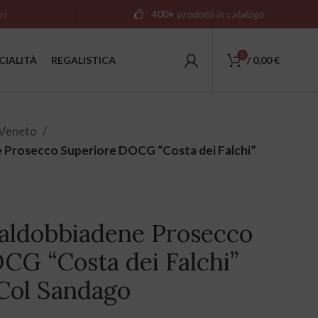
ri
400+
prodotti in catalogo
0
CIALITÀ
REGALISTICA
/
0,00
€
Veneto
 Prosecco Superiore DOCG “Costa dei Falchi”
aldobbiadene Prosecco
CG “Costa dei Falchi”
 Col Sandago