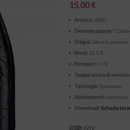
15,00
€
Annata:
2020
Denominazione:
“Costa 
Vitigni:
Glera in purezza
Alcol:
11.5 %
Formato:
0.75l
Temperatura di servizio
Tipologia:
Spumante
Abbinamenti:
Aperitivo, 
Download:
Scheda tecn
COD:
4292