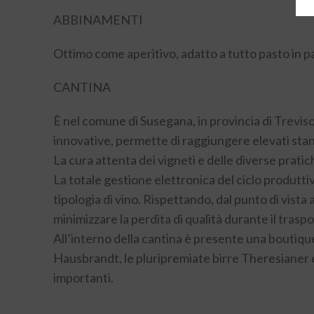
ABBINAMENTI
Ottimo come aperitivo, adatto a tutto pasto in par
CANTINA
È nel comune di Susegana, in provincia di Trevis
innovative, permette di raggiungere elevati standa
La cura attenta dei vigneti e delle diverse pratich
La totale gestione elettronica del ciclo produtti
tipologia di vino. Rispettando, dal punto di vista 
minimizzare la perdita di qualità durante il traspo
All’interno della cantina è presente una boutique 
Hausbrandt, le pluripremiate birre Theresianer e
importanti.