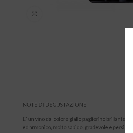
Click to enlarge
NOTE DI DEGUSTAZIONE
E’ un vino dal colore giallo paglierino brillante 
ed armonico, molto sapido, gradevole e persiste