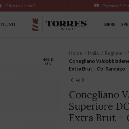
Offerte
e sconti
Pagamenti sicu
STILLATI
BIRRE
SPE
Home
Italia
Regione
NON D
Conegliano Valdobbiadene
ISP.
Extra Brut – Col Sandago
Conegliano V
Superiore DO
Extra Brut –