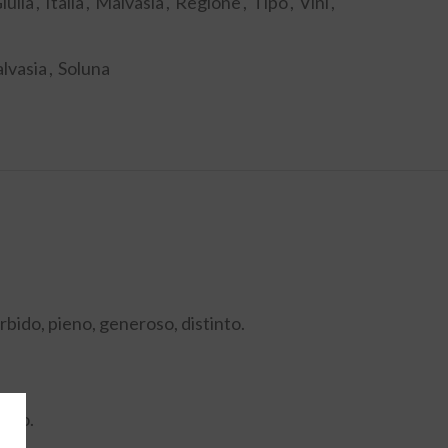
iulia
,
Italia
,
Malvasia
,
Regione
,
Tipo
,
Vini
,
lvasia
,
Soluna
rbido, pieno, generoso, distinto.
tivo.