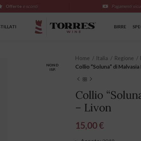
Offerte
e sconti
Pagamenti sicu
STILLATI
BIRRE
SPE
Home
Italia
Regione
NON D
Collio “Soluna” di Malvasi
ISP.
Collio “Solun
– Livon
15,00
€