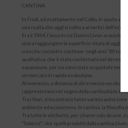
CANTINA
In Friuli, ed esattamente nel Collio, in quella stri
una realtà che oggi si colloca ai vertici dell’ecce
Era il 1964, l’anno in cui Dorino Livon acquistò i
sino a raggiungere la superficie vitata di oggi, d
crescita costanti e continue: negli anni ’80 sono e
qualitativa, che è stata confermata nel decennio s
espansione, per cui sono state acquistate tenute v
un mercato in rapida evoluzione.
Al momento, a distanza di oltre mezzo secolo da q
rappresentano nel segno della continuità lo svil
Tra i filari, si incontrano tanto varietà autoctone
ambiente ed ecosistema. In cantina, la filosofia
Tra tutte le etichette, per citarne solo alcune, si 
“Solarco”; vini, quelli prodotti dalla cantina Livo