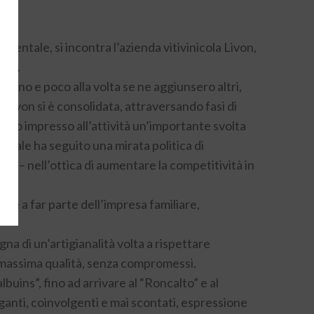
orientale, si incontra l’azienda vitivinicola Livon,
ale.
a mano e poco alla volta se ne aggiunsero altri,
a Livon si è consolidata, attraversando fasi di
 hanno impresso all’attività un’importante svolta
endale ha seguito una mirata politica di
ria – nell’ottica di aumentare la competitività in
nte a far parte dell’impresa familiare,
gna di un’artigianalità volta a rispettare
a massima qualità, senza compromessi.
lbuins”, fino ad arrivare al “Roncalto” e al
paganti, coinvolgenti e mai scontati, espressione