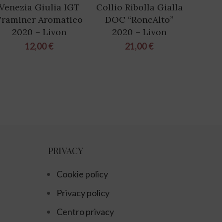
Venezia Giulia IGT
Collio Ribolla Gialla
Colli
Traminer Aromatico
DOC “RoncAlto”
DOC 
2020 – Livon
2020 – Livon
12,00
€
21,00
€
PRIVACY
Cookie policy
Privacy policy
Centro privacy