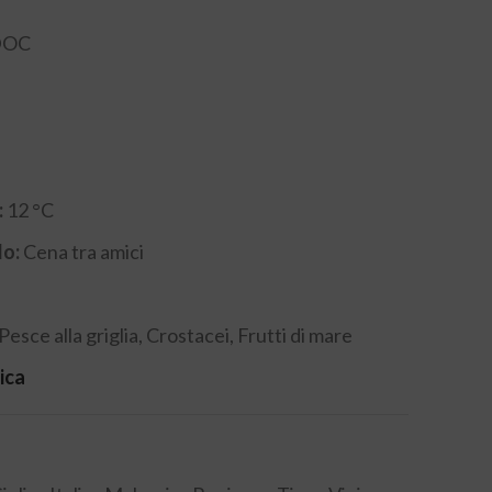
 DOC
:
12 °C
lo:
Cena tra amici
Pesce alla griglia, Crostacei, Frutti di mare
ica