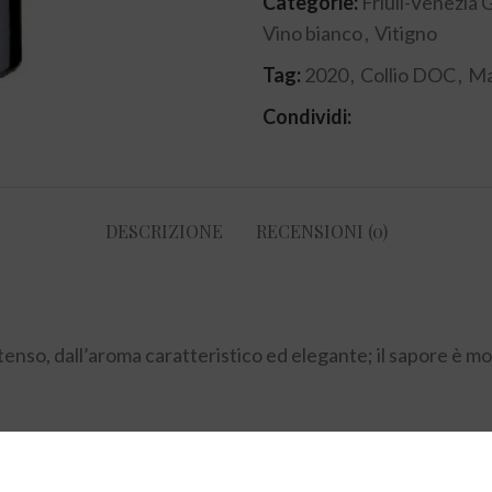
Categorie:
Friuli-Venezia G
Vino bianco
,
Vitigno
Tag:
2020
,
Collio DOC
,
Ma
Condividi:
DESCRIZIONE
RECENSIONI (0)
ntenso, dall’aroma caratteristico ed elegante; il sapore è mo
griglia, crostacei, frutti di mare. Ottimo anche come aperi