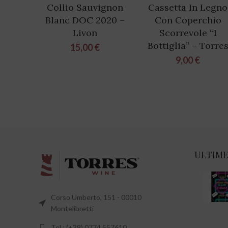
Collio Sauvignon
Cassetta In Legno
Blanc DOC 2020 –
Con Coperchio
Livon
Scorrevole “1
Bottiglia” – Torre
15,00
€
9,00
€
ULTIME
Corso Umberto, 151 - 00010
Montelibretti
Tel.: (+39) 0774.557610