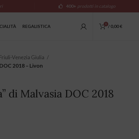
ri
400+
prodotti in catalogo
0
CIALITÀ
REGALISTICA
/
0,00
€
Friuli-Venezia Giulia
a DOC 2018 – Livon
a” di Malvasia DOC 2018