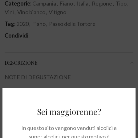
Categorie:
Campania
,
Fiano
,
Italia
,
Regione
,
Tipo
,
Vini
,
Vino bianco
,
Vitigno
Tag:
2020
,
Fiano
,
Passo delle Tortore
Condividi:
DESCRIZIONE
NOTE DI DEGUSTAZIONE
Le condizioni climatiche e le forti escursioni termiche,
danno vita ad un vino fresco, fruttato con sentori di
miele, tiglio e frutta tropicale. L’evoluzione in bottiglia
Sei maggiorenne?
produrrà nel tempo note di cedro candito e nocciola
tostata, che renderanno il vino ancora più complesso.
In questo sito vengono venduti alcolici e
super alcolici, per questo motivo è