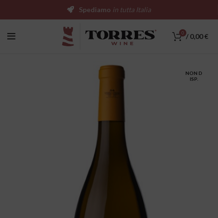
Spediamo
in tutta Italia
0
/
0,00
€
NON D
ISP.