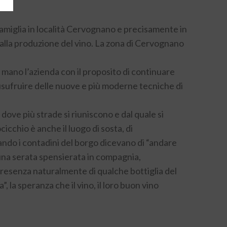
la famiglia in località Cervognano e precisamente in
a, alla produzione del vino. La zona di Cervognano
n mano l’azienda con il proposito di continuare
i usufruire delle nuove e più moderne tecniche di
dove più strade si riuniscono e dal quale si
cicchio è anche il luogo di sosta, di
ando i contadini del borgo dicevano di “andare
e una serata spensierata in compagnia,
 presenza naturalmente di qualche bottiglia del
 la speranza che il vino, il loro buon vino