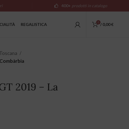
ri
400+
prodotti in catalogo
0
CIALITÀ
REGALISTICA
/
0,00
€
Toscana
a Combàrbia
IGT 2019 – La