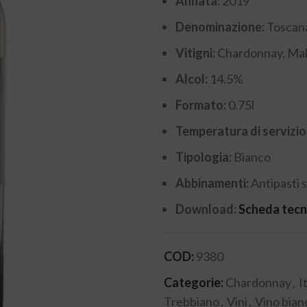
Annata:
2019
Denominazione:
Toscan
Vitigni:
Chardonnay, Mal
Alcol:
14.5%
Formato:
0.75l
Temperatura di servizio
Tipologia:
Bianco
Abbinamenti:
Antipasti s
Download:
Scheda tecn
COD:
9380
Categorie:
Chardonnay
,
I
Trebbiano
,
Vini
,
Vino bian