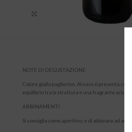
Click to enlarge
NOTE DI DEGUSTAZIONE
Colore giallo paglierino. Al naso si presenta com
equilibrio tra la struttura e una fragrante acidit
ABBINAMENTI
Si consiglia come aperitivo, e di abbinare ad antip