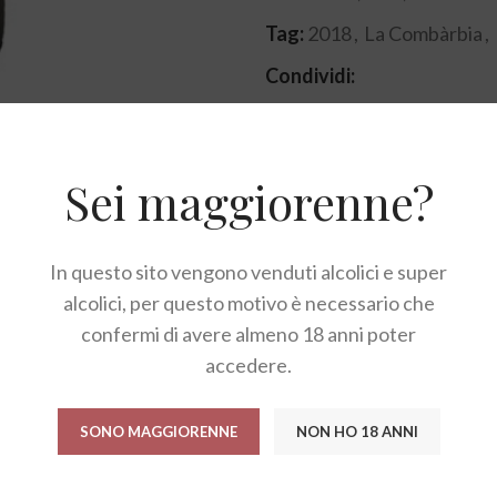
Tag:
2018
,
La Combàrbia
,
Condividi:
Sei maggiorenne?
DESCRIZIONE
RECENSIONI (0)
In questo sito vengono venduti alcolici e super
alcolici, per questo motivo è necessario che
plesso, con sentori piuttosto dolci ma anche fruttati di al
confermi di avere almeno 18 anni poter
à, con buona persistenza finale.
accedere.
SONO MAGGIORENNE
NON HO 18 ANNI
asti sia di mare che ti terra e comunque su piatti di facile 