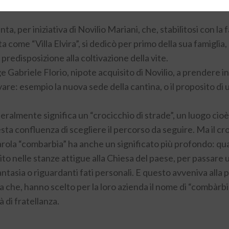
anta, per iniziativa di Novilio Mariani, che, stabilitosi con 
a come “Villa Elvira”, si dedicò per primo della sua famigli
e predisposizione alla coltivazione della vite.
e Gabriele Florio, nipote acquisito di Novilio, a prendere i
ovare: esempio la nuova sede della cantina, o il proposito d
eralmente significa un “crocicchio di strade”, un luogo cioè 
esta confluenza di scegliere il percorso da seguire. Ma il cro
arola “combarbia” ha anche un significato più profondo: qu
olito nelle stanze attigue alla Chiesa del paese, per passar
ntasia o riguardanti fati personali. E questo avveniva alla
he, hanno scelto per la loro azienda il nome di “combàrbia”,
à di fratellanza.