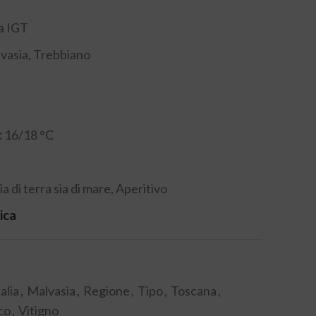
a IGT
vasia, Trebbiano
:
16/18 °C
ia di terra sia di mare, Aperitivo
ica
talia
,
Malvasia
,
Regione
,
Tipo
,
Toscana
,
co
,
Vitigno