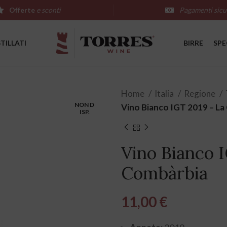
Offerte
e sconti
Pagamenti sicu
STILLATI
BIRRE
SPE
Home
Italia
Regione
NON D
Vino Bianco IGT 2019 – L
ISP.
Vino Bianco 
Combàrbia
11,00
€