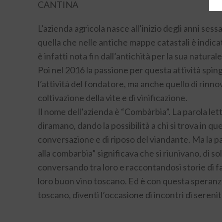
CANTINA
L’azienda agricola nasce all’inizio degli anni sess
quella che nelle antiche mappe catastali è indicat
è infatti nota fin dall’antichità per la sua natural
Poi nel 2016 la passione per questa attività sping
l’attività del fondatore, ma anche quello di rinn
coltivazione della vite e di vinificazione.
Il nome dell’azienda è “Combàrbia”. La parola lett
diramano, dando la possibilità a chi si trova in qu
conversazione e di riposo del viandante. Ma la p
alla combarbia” significava che si riunivano, di s
conversando tra loro e raccontandosi storie di fa
loro buon vino toscano. Ed è con questa speranza c
toscano, diventi l’occasione di incontri di serenit