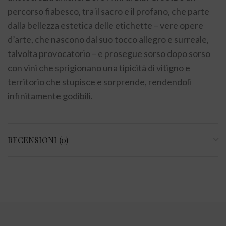
percorso fiabesco, tra il sacro e il profano, che parte
dalla bellezza estetica delle etichette – vere opere
d’arte, che nascono dal suo tocco allegro e surreale,
talvolta provocatorio – e prosegue sorso dopo sorso
con vini che sprigionano una tipicità di vitigno e
territorio che stupisce e sorprende, rendendoli
infinitamente godibili.
RECENSIONI (0)