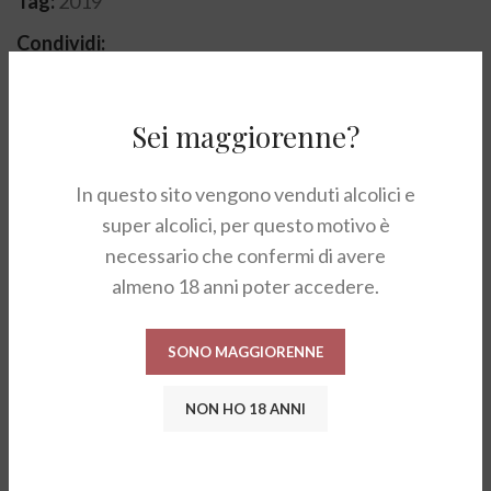
Tag:
2019
Condividi:
Sei maggiorenne?
DESCRIZIONE
NOTE DI DEGUSTAZIONE
In questo sito vengono venduti alcolici e
super alcolici, per questo motivo è
Alla vista, il vino si presenta color rosso rubino, carico
necessario che confermi di avere
e luminoso. Al naso mostra note di ciliegie e lampone,
almeno 18 anni poter accedere.
con accenni di tabacco. Al palato, potente ed elegante
al contempo. Grande freschezza e tannini ben
SONO MAGGIORENNE
amalgamati. Armonico, persistente.
NON HO 18 ANNI
ABBINAMENTI
Toscana Rosso IGT “Soffocone di Vincigliata” di Bibi