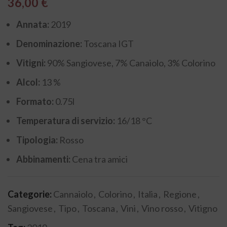
36,00
€
Annata:
2019
Denominazione:
Toscana IGT
Vitigni:
90% Sangiovese, 7% Canaiolo, 3% Colorino
Alcol:
13 %
Formato:
0.75l
Temperatura di servizio:
16/18 °C
Tipologia:
Rosso
Abbinamenti:
Cena tra amici
Categorie:
Cannaiolo
,
Colorino
,
Italia
,
Regione
,
Sangiovese
,
Tipo
,
Toscana
,
Vini
,
Vino rosso
,
Vitigno