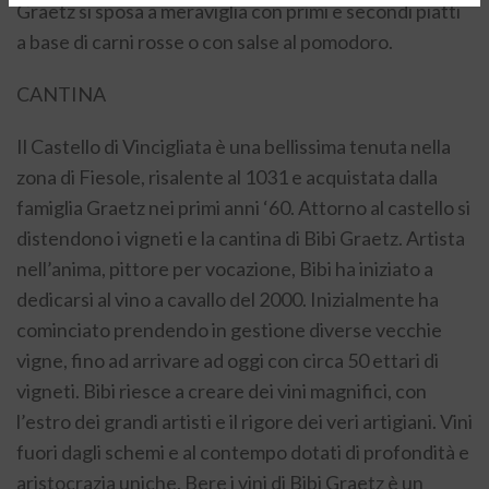
Graetz si sposa a meraviglia con primi e secondi piatti
a base di carni rosse o con salse al pomodoro.
CANTINA
Il Castello di Vincigliata è una bellissima tenuta nella
zona di Fiesole, risalente al 1031 e acquistata dalla
famiglia Graetz nei primi anni ‘60. Attorno al castello si
distendono i vigneti e la cantina di Bibi Graetz. Artista
nell’anima, pittore per vocazione, Bibi ha iniziato a
dedicarsi al vino a cavallo del 2000. Inizialmente ha
cominciato prendendo in gestione diverse vecchie
vigne, fino ad arrivare ad oggi con circa 50 ettari di
vigneti. Bibi riesce a creare dei vini magnifici, con
l’estro dei grandi artisti e il rigore dei veri artigiani. Vini
fuori dagli schemi e al contempo dotati di profondità e
aristocrazia uniche. Bere i vini di Bibi Graetz è un