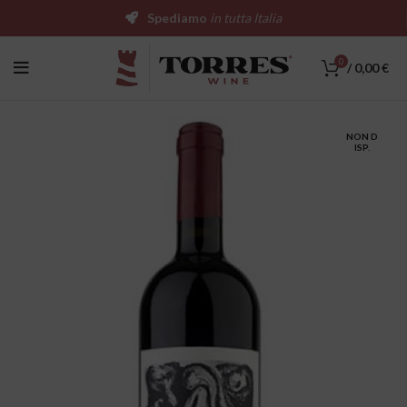
Spediamo
in tutta Italia
0
/
0,00
€
NON D
ISP.