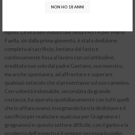
trasferisce nel 1919 passando, successivamente per
NON HO 18 ANNI
la gestione del figlio Mario Faella e ad oggi è condotta
con immutata passione, maestria ed impegno dai
nipoti. La vita dell’industriale della PASTA per Mario
Faella, sin dalla prima gioventù, è stata dedizione
completa al sacrificio, lontana dal fasto e
continuamente fissa al lavoro con un’attitudine,
ereditata non solo dal padre Gaetano, suo maestro,
ma anche spontanea, ad affrontare e superare
qualsiasi ostacolo che si presentasse sul suo cammino.
Con volontà indomabile, secondata da grande
costanza, ha operato quotidianamente con tutti quelli
che lo affiancavano, insegnando loro la dedizione e il
sacrificio per realizzare qualcosa per Gragnano e i
gragnanesi in questo settore difficile, con il garbo e la
prudenza dell’esperto e il sempre necessario piglio