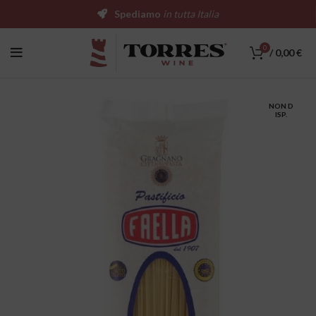
Spediamo
in tutta Italia
0
/
0,00
€
NON D
ISP.