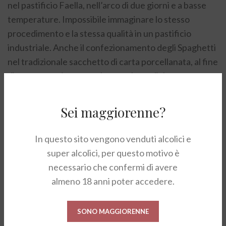
nel pastificio Faella, nell’arco di due giorni e a basse
temperature. Impossibile immaginare lo stesso
procedimento e la stessa qualità in un pastificio
industriale. Anche il confezionamento degli Spaghetti
nel tradizionale sacchetto di carta porcellanata, al fine
di mantenere intatte nel tempo le qualità
organolettiche, rende questo prodotto unico nel suo
genere.
Sei maggiorenne?
PASTIFICIO
In questo sito vengono venduti alcolici e
Il Pastificio Faella nasce nel 1907 ad opera di Gaetano
super alcolici, per questo motivo è
Faella che si dedicò corpo e anima a quella che a
necessario che confermi di avere
Gragnano era già da secoli una vera e propria arte: Il
almeno 18 anni poter accedere.
Saper produrre la buona Pasta di semola di grano
duro. Nell’attuale sede di Piazza Marconi, meglio
SONO MAGGIORENNE
conosciuta come Piazza S. Leone, la piccola Azienda si