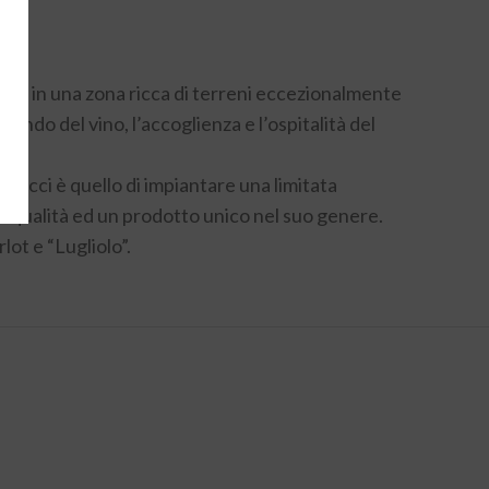
gia, in una zona ricca di terreni eccezionalmente
mondo del vino, l’accoglienza e l’ospitalità del
Leonucci è quello di impiantare una limitata
 di qualità ed un prodotto unico nel suo genere.
lot e “Lugliolo”.