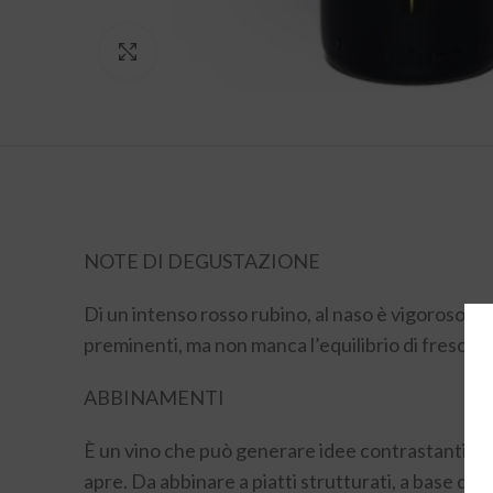
Click to enlarge
NOTE DI DEGUSTAZIONE
Di un intenso rosso rubino, al naso è vigoroso, con
preminenti, ma non manca l’equilibrio di freschezz
ABBINAMENTI
È un vino che può generare idee contrastanti, co
apre. Da abbinare a piatti strutturati, a base di c