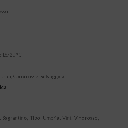
osso
%
:
18/20 °C
turati, Carni rosse, Selvaggina
ica
,
Sagrantino
,
Tipo
,
Umbria
,
Vini
,
Vino rosso
,