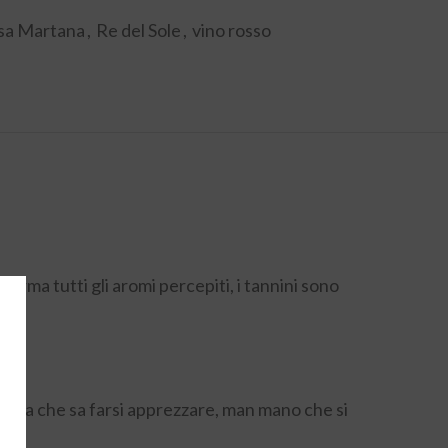
sa Martana
,
Re del Sole
,
vino rosso
nferma tutti gli aromi percepiti, i tannini sono
), ma che sa farsi apprezzare, man mano che si