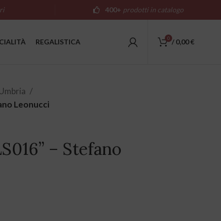
ri
400+
prodotti in catalogo
0
CIALITÀ
REGALISTICA
/
0,00
€
Umbria
fano Leonucci
LS016” – Stefano