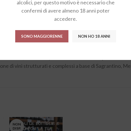
alcolici, per questo motivo è necessario che
confermi di avere almeno 18 anni poter
accedere.
eonucci, nata nel 1964 a Massa Martana, in provincia di Peru
ristica con una gestione di tipo familiare. La passione per il 
SONO MAGGIORENNE
NON HO 18 ANNI
ggiunto nella visita della cantina.
i essi la coltivazione della vite. L’obiettivo della famiglia 
agrantino e 1,5 di Merlot) al fine di ottenere una produzione
one di vini strutturati e complessi
a base di Sagrantino, Mer
NON
DISP.