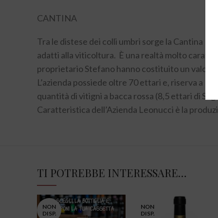
CANTINA
Tra le distese dei colli umbri sorge la Cantina L
adatti alla viticoltura. È una realtà molto caratte
proprietario Stefano hanno costituito un valore a
L’azienda possiede oltre 70 ettari e, riserva a 10 d
quantità di vitigni a bacca rossa (8,5 ettari di S
Caratteristica dell’Azienda Leonucci è la produzi
TI POTREBBE INTERESSARE…
NON
NON
DISP.
DISP.