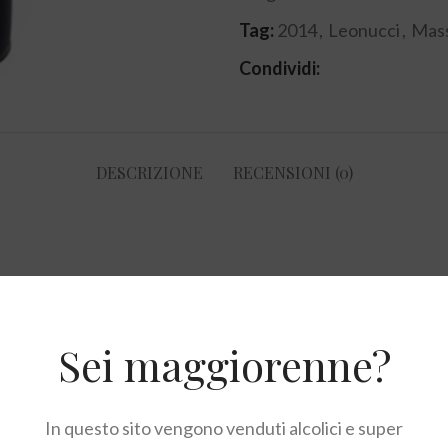
Tag:
2014
,
Leonucci
,
Mas
Condividi:
DESCRIZIONE
RECENSIONI (0)
 una forte presenza di frutti rossi e liquirizia. Al palato co
a, acidità e sapidità.
Sei maggiorenne?
n una struttura importante, un elevato grado alcolico (16°
In questo sito vengono venduti alcolici e super
arni rosse o selvaggina.