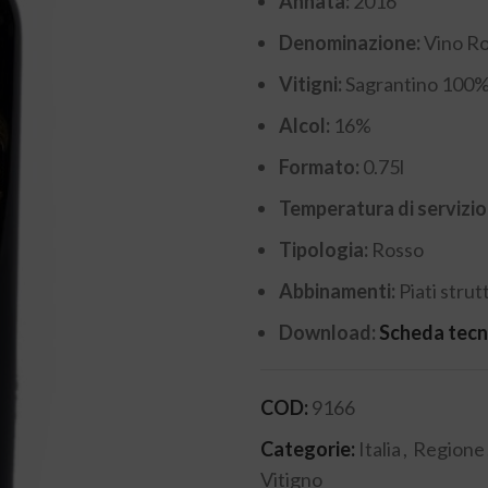
Annata:
2016
Denominazione:
Vino R
Vitigni:
Sagrantino 100
Alcol:
16%
Formato:
0.75l
Temperatura di servizio
Tipologia:
Rosso
Abbinamenti:
Piati strut
Download:
Scheda tecn
COD:
9166
Categorie:
Italia
,
Regione
Vitigno