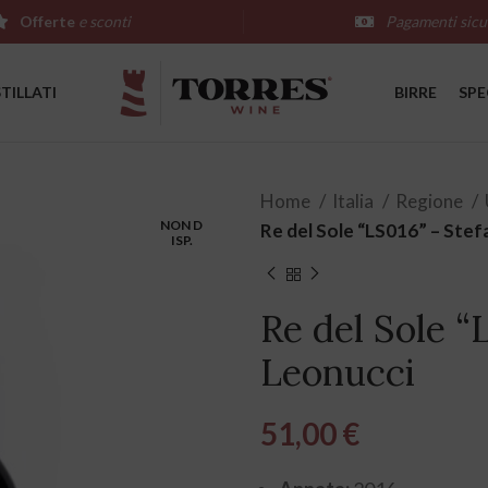
Offerte
e sconti
Pagamenti sicu
STILLATI
BIRRE
SPE
Home
Italia
Regione
NON D
Re del Sole “LS016” – Ste
ISP.
Re del Sole “
Leonucci
51,00
€