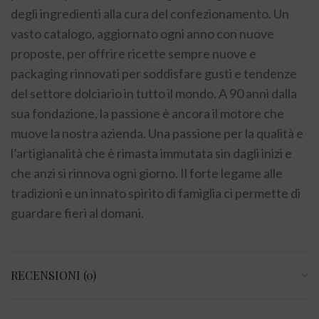
degli ingredienti alla cura del confezionamento. Un
vasto catalogo, aggiornato ogni anno con nuove
proposte, per offrire ricette sempre nuove e
packaging rinnovati per soddisfare gusti e tendenze
del settore dolciario in tutto il mondo. A 90 anni dalla
sua fondazione, la passione è ancora il motore che
muove la nostra azienda. Una passione per la qualità e
l’artigianalità che è rimasta immutata sin dagli inizi e
che anzi si rinnova ogni giorno. Il forte legame alle
tradizioni e un innato spirito di famiglia
ci permette di
guardare fieri al domani.
RECENSIONI (0)