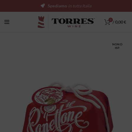
Spediamo
in tutta Italia
0
/
0,00
€
NON D
ISP.