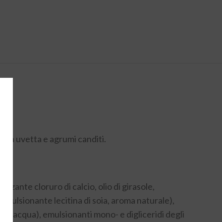
nza uvetta e agrumi canditi.
zzante cloruro di calcio, olio di girasole,
emulsionante lecitina di soia, aroma naturale),
to, acqua), emulsionanti mono- e digliceridi degli