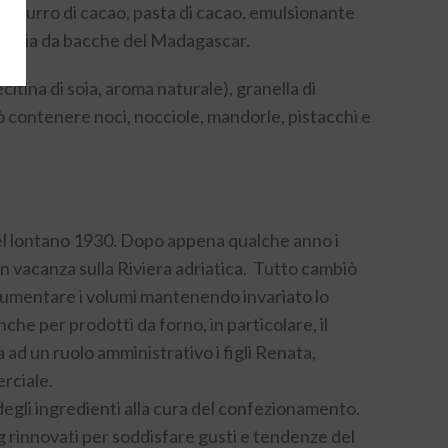
ere, burro di cacao, pasta di cacao, emulsionante
vaniglia da bacche del Madagascar.
tina di soia, aroma naturale), granella di
ò contenere noci, nocciole, mandorle, pistacchi e
ì, nel lontano 1930. Dopo appena qualche anno i
 in vacanza sulla Riviera adriatica. Tutto cambiò
d aumentare i volumi mantenendo invariato lo
che per prodotti da forno, in particolare, il
 ad un ruolo amministrativo i figli Renata,
rciale.
a degli ingredienti alla cura del confezionamento.
 rinnovati per soddisfare gusti e tendenze del