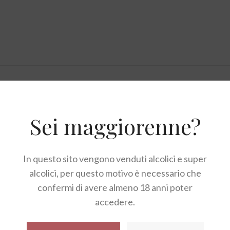
DESCRIZIONE
RECENSIONI (0)
Sei maggiorenne?
 cioccolato bianco, granella di zucchero e cranberries, se
In questo sito vengono venduti alcolici e super
alcolici, per questo motivo è necessario che
confermi di avere almeno 18 anni poter
ni 72%, zucchero, correttore di acidità acido citrico, stabili
accedere.
ato fondente 8% (zucchero, pasta di cacao, burro di cacao, 
evamento a terra), lievito madre naturale (farina di frumen