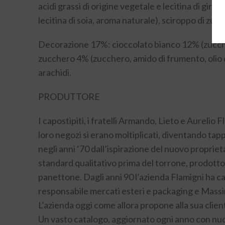
acidi grassi di origine vegetale e lecitina di gira
lecitina di soia, aroma naturale), sciroppo di zuc
Decorazione 17%: cioccolato bianco 12% (zucchero,
zucchero 4% (zucchero, amido di frumento, olio di
arachidi.
PRODUTTORE
I capostipiti, i fratelli Armando, Lieto e Aurelio 
loro negozi si erano moltiplicati, diventando tapp
negli anni ‘70 dall’ispirazione del nuovo proprie
standard qualitativo prima del torrone, prodotto d
panettone. Dagli anni 90 l’azienda Flamigni ha ca
responsabile mercati esteri e packaging e Mass
L’azienda oggi come allora propone alla sua client
Un vasto catalogo, aggiornato ogni anno con nuo