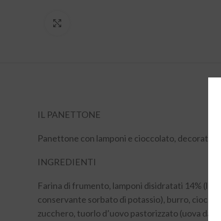
Click to enlarge
IL PANETTONE
Panettone con lamponi e cioccolato, decorato con
INGREDIENTI
Farina di frumento, lamponi disidratati 14% (lampo
conservante sorbato di potassio), burro, cioccol
zucchero, tuorlo d’uovo pastorizzato (uova da all