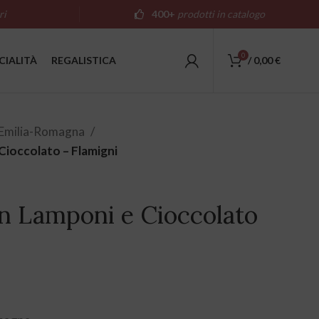
ri
400+
prodotti in catalogo
0
CIALITÀ
REGALISTICA
/
0,00
€
Emilia-Romagna
ioccolato – Flamigni
n Lamponi e Cioccolato