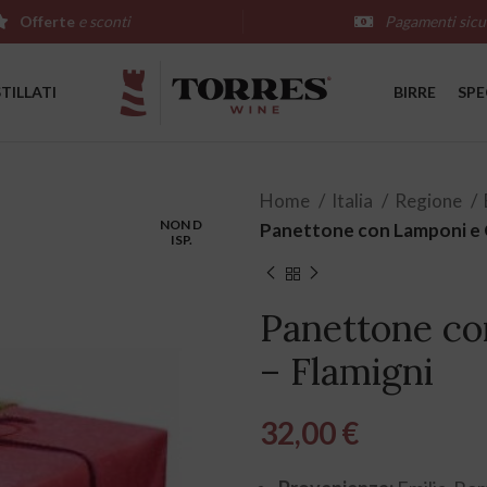
Offerte
e sconti
Pagamenti sicu
STILLATI
BIRRE
SPE
Home
Italia
Regione
NON D
Panettone con Lamponi e C
ISP.
Panettone co
– Flamigni
32,00
€