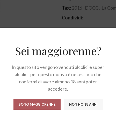
Tag:
2016
,
DOCG
,
La Com
Condividi:
DESCRIZIONE
RECENSIONI (0)
Sei maggiorenne?
In questo sito vengono venduti alcolici e super
tterizzato da sentori di mammola, mora e frutti a bacca ros
alcolici, per questo motivo è necessario che
i. Finale persistente.
confermi di avere almeno 18 anni poter
accedere.
SONO MAGGIORENNE
NON HO 18 ANNI
ondi a base di carne e cacciagione e in qualsiasi momento si