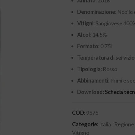
Annata:
2018
Denominazione:
Nobile
Vitigni:
Sangiovese 100
Alcol:
14.5%
Formato:
0.75l
Temperatura di servizio
Tipologia:
Rosso
Abbinamenti:
Primi e se
Download:
Scheda tecn
COD:
9575
Categorie:
Italia
,
Regione
Vitigno