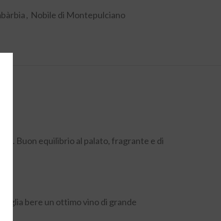
bàrbia
,
Nobile di Montepulciano
sa. Buon equilibrio al palato, fragrante e di
 voglia bere un ottimo vino di grande