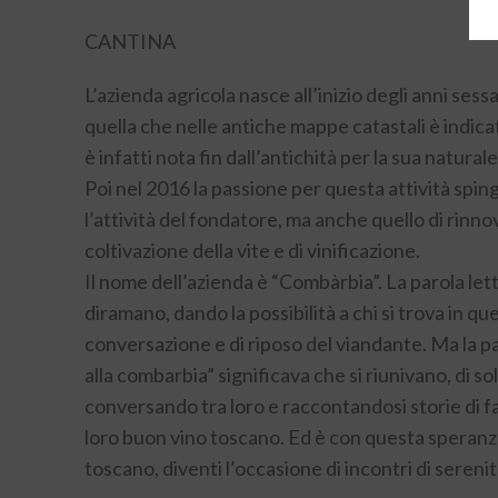
CANTINA
L’azienda agricola nasce all’inizio degli anni sess
quella che nelle antiche mappe catastali è indicat
è infatti nota fin dall’antichità per la sua natural
Poi nel 2016 la passione per questa attività sping
l’attività del fondatore, ma anche quello di rinn
coltivazione della vite e di vinificazione.
Il nome dell’azienda è “Combàrbia”. La parola lett
diramano, dando la possibilità a chi si trova in qu
conversazione e di riposo del viandante. Ma la p
alla combarbia” significava che si riunivano, di s
conversando tra loro e raccontandosi storie di fa
loro buon vino toscano. Ed è con questa speranza c
toscano, diventi l’occasione di incontri di serenit