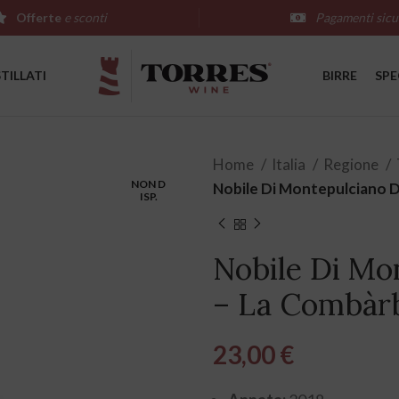
Offerte
e sconti
Pagamenti sicu
STILLATI
BIRRE
SPE
Home
Italia
Regione
NON D
Nobile Di Montepulciano 
ISP.
Nobile Di M
– La Combàr
23,00
€