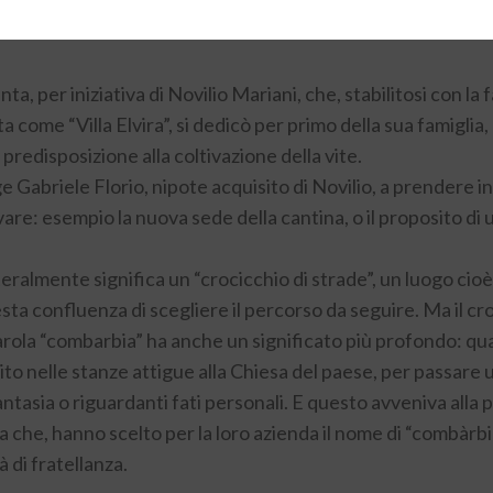
anta, per iniziativa di Novilio Mariani, che, stabilitosi con 
a come “Villa Elvira”, si dedicò per primo della sua famigli
e predisposizione alla coltivazione della vite.
e Gabriele Florio, nipote acquisito di Novilio, a prendere i
ovare: esempio la nuova sede della cantina, o il proposito d
eralmente significa un “crocicchio di strade”, un luogo cioè 
esta confluenza di scegliere il percorso da seguire. Ma il cro
arola “combarbia” ha anche un significato più profondo: qu
olito nelle stanze attigue alla Chiesa del paese, per passar
ntasia o riguardanti fati personali. E questo avveniva alla
he, hanno scelto per la loro azienda il nome di “combàrbia”,
à di fratellanza.