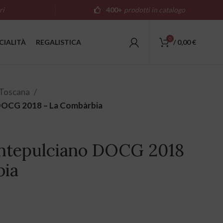
ri
400+
prodotti in catalogo
0
CIALITÀ
REGALISTICA
/
0,00
€
Toscana
DOCG 2018 – La Combàrbia
ontepulciano DOCG 2018
bia