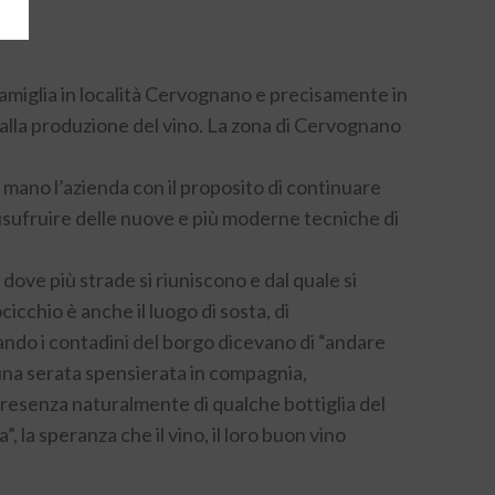
la famiglia in località Cervognano e precisamente in
a, alla produzione del vino. La zona di Cervognano
n mano l’azienda con il proposito di continuare
i usufruire delle nuove e più moderne tecniche di
dove più strade si riuniscono e dal quale si
cicchio è anche il luogo di sosta, di
ando i contadini del borgo dicevano di “andare
e una serata spensierata in compagnia,
 presenza naturalmente di qualche bottiglia del
 la speranza che il vino, il loro buon vino