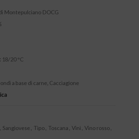
 di Montepulciano DOCG
%
:
18/20 °C
condi a base di carne, Cacciagione
ica
,
Sangiovese
,
Tipo
,
Toscana
,
Vini
,
Vino rosso
,