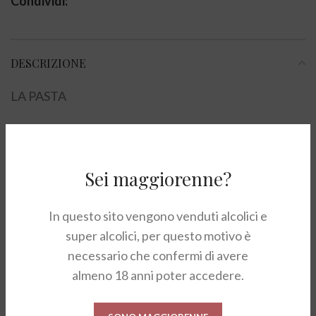
Condividi:
DESCRIZIONE
LA PASTA
I rigatoni di Gragnano IGP sono una pasta corta simile
ai maccheroni ma, hanno la superfice scanalata, che li
rende in grado di assorbire le salse in generale.
Sei maggiorenne?
Formato di pasta adatto per la preparazione di pasta
con un sughi o sfornati pasta al forno.
In questo sito vengono venduti alcolici e
super alcolici, per questo motivo è
PASTIFICIO
necessario che confermi di avere
almeno 18 anni poter accedere.
Il Pastificio dei Campi sorge a Gragnano, un posto
eccezionale per la produzione della pasta. L’azienda
vuole rivalutare e sostenere la tradizione della pasta