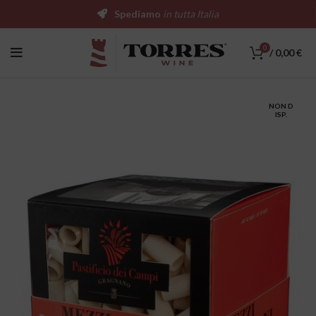
Spediamo
in tutta Italia
0
/
0,00
€
NON D
ISP.