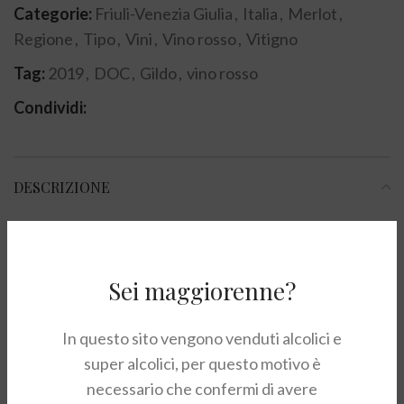
Categorie:
Friuli-Venezia Giulia
,
Italia
,
Merlot
,
Regione
,
Tipo
,
Vini
,
Vino rosso
,
Vitigno
Tag:
2019
,
DOC
,
Gildo
,
vino rosso
Condividi:
DESCRIZIONE
NOTE DI DEGUSTAZIONE
Vino di colore rosso rubino intenso. Aroma pieno e
Sei maggiorenne?
fragrante, leggermente erbaceo che ricorda
l’amarena, il lampone, la mora e il mirtillo. Gusto secco,
In questo sito vengono venduti alcolici e
strutturato e sapido.
super alcolici, per questo motivo è
necessario che confermi di avere
ABBINAMENTI