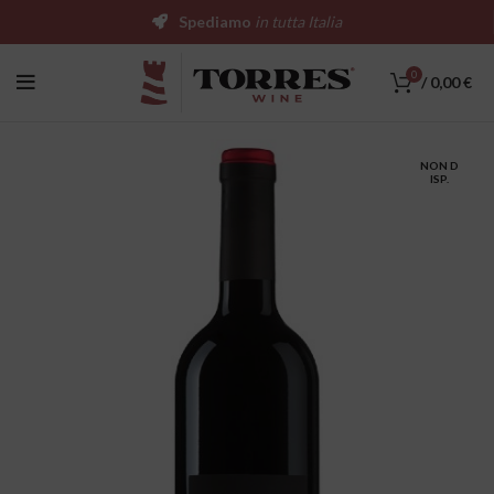
Spediamo
in tutta Italia
0
/
0,00
€
NON D
ISP.