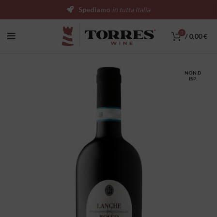
Spediamo
in tutta Italia
0
/
0,00
€
NON D
ISP.