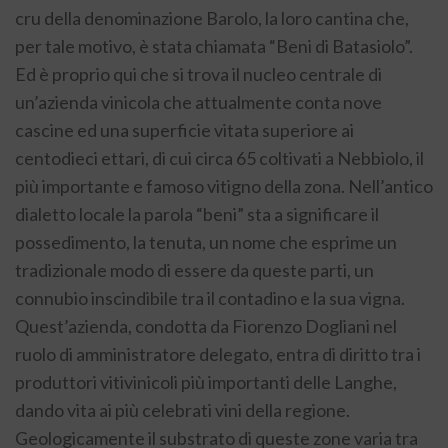
cru della denominazione Barolo, la loro cantina che,
per tale motivo, è stata chiamata “Beni di Batasiolo”.
Ed è proprio qui che si trova il nucleo centrale di
un’azienda vinicola che attualmente conta nove
cascine ed una superficie vitata superiore ai
centodieci ettari, di cui circa 65 coltivati a Nebbiolo, il
più importante e famoso vitigno della zona. Nell’antico
dialetto locale la parola “beni” sta a significare il
possedimento, la tenuta, un nome che esprime un
tradizionale modo di essere da queste parti, un
connubio inscindibile tra il contadino e la sua vigna.
Quest’azienda, condotta da Fiorenzo Dogliani nel
ruolo di amministratore delegato, entra di diritto tra i
produttori vitivinicoli più importanti delle Langhe,
dando vita ai più celebrati vini della regione.
Geologicamente il substrato di queste zone varia tra