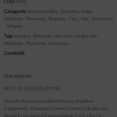
COD:
8902
Categorie:
Barbera d'Alba
,
Dolcetto
,
Italia
,
Nebbiolo
,
Piemonte
,
Regione
,
Tipo
,
Vini
,
Vino rosso
,
Vitigno
Tag:
barbera
,
Batasiolo
,
dolcetto
,
langhe doc
,
Nebbiolo
,
Piemonte
,
vinorosso
Condividi:
DESCRIZIONE
NOTE DI DEGUSTAZIONE
Vino di colore rosso rubino intenso, limpido e
trasparente. Il bouquet presenta sentori di spiccata
vinosità con piacevoli sensazioni di frutti a bacca