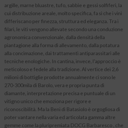
argille, marne bluastre, tufo, sabbie e gessi solfiferi, la
cui distribuzione areale, molto specifica, fa sì che i vini
differiscano per finezza, struttura ed eleganza. Tra i
filari, le viti vengono allevate secondo una conduzione
agronomica convenzionale, dalla densità della
piantagione alla forma di allevamento, dalla potatura
alla concimazione, dai trattamenti antiparassitari alle
tecniche enologiche. In cantina, invece, l’approccio è
meticoloso e fedele alla tradizione. Al vertice dei 2,6
milioni di bottiglie prodotte annualmente ci sono le
270-300mila di Barolo, vera e propria punta di
diamante, interpretazione precisa e puntuale di un
vitigno unico che emoziona per rigore e
riconoscibilità. Ma la Beni di Batasiolo è orgogliosa di
poter vantare nella varia ed articolata gamma altre
gemme come la pluripremiata DOCG Barbaresco , che