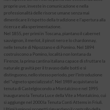
proprie uve, investe in comunicazione e nella
professionalità delle risorse umane senza mai
dimenticare il rispetto della tradizione e l’apertura alla
ricerca e alla sperimentazione.
Nel 1855, per primi in Toscana, piantano il cabernet
sauvignon, il merlot, il pinot nero e lo chardonnay,
nelle tenute di Nipozzano e di Pomino. Nel 1894
costruiscono a Pomino, località non lontana da
Firenze, la prima cantina italiana capace di sfruttare la
naturale gravità per il travaso dalle botti e si
distinguono, nello stesso periodo, per l’introduzione
del “vigneto specializzato”. Nel 1989 acquistano la
tenuta di Castelgiocondo a Montalcino e nel 1995
inaugurano la Tenuta Luce della Vite a Montalcino, cui
si aggiunge nel 2000 la Tenuta Conti Attems in Friuli.
Ultimi luminosi progetti riguardano il controllo della