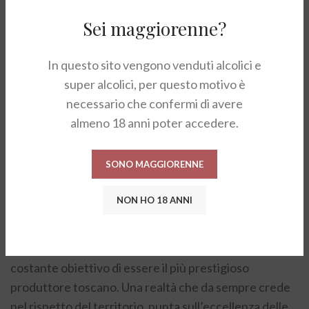
ravvivano il palato. Un vino complesso, potente ed
Sei maggiorenne?
elegante.
In questo sito vengono venduti alcolici e
ABBINAMENTI
super alcolici, per questo motivo è
necessario che confermi di avere
A tutto pasto, si abbina a carni alla brace, a formaggi di
almeno 18 anni poter accedere.
media stagionatura.
CANTINA
SONO MAGGIORENNE
Nessun’altra cantina italiana può vantare la storia, il
NON HO 18 ANNI
prestigio, la visione della Marchesi Frescobaldi. Una
famiglia fiorentina dedita da trenta generazioni e da
ben 700 anni alla produzione di grandi vini, con il
costante obiettivo di essere il più prestigioso
produttore toscano. Una realtà che da sempre crede
nel rispetto del territorio, punta sull’eccellenza delle