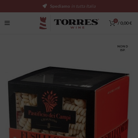
Spediamo
in tutta Italia
0
/
0,00
€
NON D
ISP.