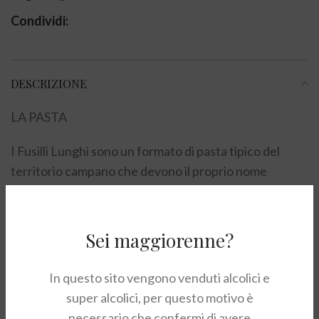
Condividi:
DESCRIZIONE
LA PASTA
I Fusilli Lunghi sono un formato di pasta tipico del
territorio campano che devono il proprio nome
all’antico modo di produrli, un tempo gli spaghetti
venivano arrotolati ad un’asta di metallo detta
appunto “fuso”. I Fusilli Lunghi di Gragnano IGP sono il
Sei maggiorenne?
formato di pasta molto adatto per essere conditi con
pomodoro e ricotta. Il Pastificio dei Campi punta tutto
In questo sito vengono venduti alcolici e
sulla qualità, e artigianalità e il rispetto delle tradizioni.
super alcolici, per questo motivo è
Rispetto per l’ambiente, innovazione tecnologica e di
necessario che confermi di avere