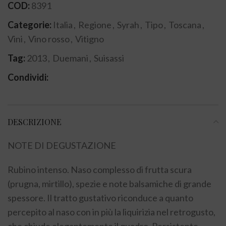
COD:
8391
Categorie:
Italia
,
Regione
,
Syrah
,
Tipo
,
Toscana
,
Vini
,
Vino rosso
,
Vitigno
Tag:
2013
,
Duemani
,
Suisassi
Condividi:
DESCRIZIONE
NOTE DI DEGUSTAZIONE
Rubino intenso. Naso complesso di frutta scura
(prugna, mirtillo), spezie e note balsamiche di grande
spessore. Il tratto gustativo riconduce a quanto
percepito al naso con in più la liquirizia nel retrogusto,
che chiude elegantemente il quadro. Persistente.