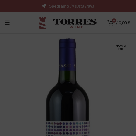
Spediamo
in tutta Italia
0
/
0,00
€
NON D
ISP.