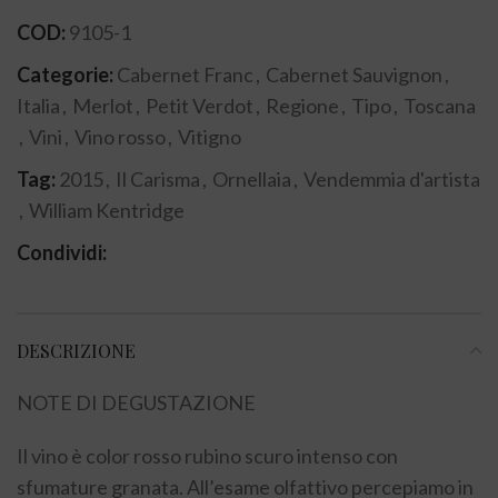
COD:
9105-1
Categorie:
Cabernet Franc
,
Cabernet Sauvignon
,
Italia
,
Merlot
,
Petit Verdot
,
Regione
,
Tipo
,
Toscana
,
Vini
,
Vino rosso
,
Vitigno
Tag:
2015
,
Il Carisma
,
Ornellaia
,
Vendemmia d'artista
,
William Kentridge
Condividi:
DESCRIZIONE
NOTE DI DEGUSTAZIONE
Il vino è color rosso rubino scuro intenso con
sfumature granata. All’esame olfattivo percepiamo in