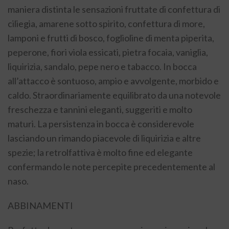
maniera distinta le sensazioni fruttate di confettura di
ciliegia, amarene sotto spirito, confettura di more,
lamponi e frutti di bosco, foglioline di menta piperita,
peperone, fiori viola essicati, pietra focaia, vaniglia,
liquirizia, sandalo, pepe nero e tabacco. In bocca
all’attacco è sontuoso, ampio e avvolgente, morbido e
caldo. Straordinariamente equilibrato da una notevole
freschezza e tannini eleganti, suggeriti e molto
maturi. La persistenza in bocca è considerevole
lasciando un rimando piacevole di liquirizia e altre
spezie; la retrolfattiva è molto fine ed elegante
confermando le note percepite precedentemente al
naso.
ABBINAMENTI