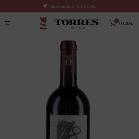
Spediamo
in tutta Italia
0
/
0,00
€