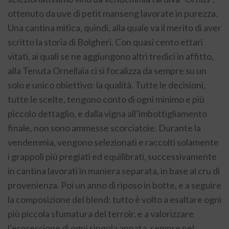
ottenuto da uve di petit manseng lavorate in purezza.
Una cantina mitica, quindi, alla quale va il merito di aver
scritto la storia di Bolgheri. Con quasi cento ettari
vitati, ai quali se ne aggiungono altri tredici in affitto,
alla Tenuta Ornellaia ci si focalizza da sempre su un
solo e unico obiettivo: la qualità. Tutte le decisioni,
tutte le scelte, tengono conto di ogni minimo e più
piccolo dettaglio, e dalla vigna all’imbottigliamento
finale, non sono ammesse scorciatoie. Durante la
vendemmia, vengono selezionati e raccolti solamente
i grappoli più pregiati ed equilibrati, successivamente
in cantina lavorati in maniera separata, in base al cru di
provenienza. Poi un anno di riposo in botte, e a seguire
la composizione del blend: tutto è volto a esaltare ogni
più piccola sfumatura del terroir, e a valorizzare
l’espressione di ogni singola annata, sempre nel