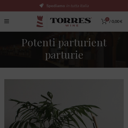
Spediamo
in tutta Italia
0
/
0,00
€
Potenti parturient
parturie