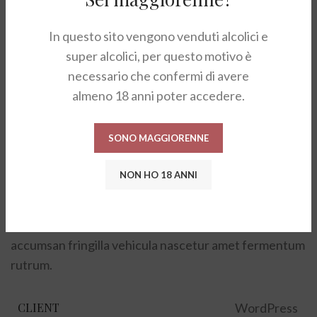
In questo sito vengono venduti alcolici e
super alcolici, per questo motivo è
necessario che confermi di avere
almeno 18 anni poter accedere.
SONO MAGGIORENNE
Sticky Sidebar
Details available with Every Demo
NON HO 18 ANNI
Hac vitae sem class fames vehicula nascetur nam
tellus a condimentum inceptos mus rhoncus et
accumsan fringilla vehicula nascetur amet fermentum
rutrum.
CLIENT
WordPress