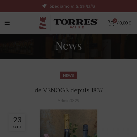
Spediamo
in tutta Italia
0
/
0,00
€
News
NEWS
de VENOGE depuis 1837
Admin3829
23
OTT