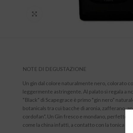
Click to enlarge
NOTE DI DEGUSTAZIONE
Un gin dal colore naturalmente nero, colorato con 
leggermente astringente. Al palato si regala a no
“Black” di Scapegrace è primo “gin nero” natural
botanicals tra cui bacche di aronia, zafferano, ana
cordofan”. Un Gin fresco e mondano, perfetto per 
come la china infatti, a contatto con la tonica ci