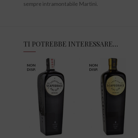
sempre intramontabile Martini.
TI POTREBBE INTERESSARE…
NON
NON
DISP.
DISP.