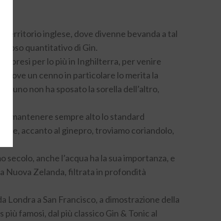
à in territorio inglese, dove divenne bevanda a tal
zioso quantitativo di Gin.
mpresi per lo più in Inghilterra, per venire
 dove un cenno in particolare lo merita la
do uno non ha sposato la sorella dell’altro,
fine di mantenere sempre alto lo standard
, dove, accanto al ginepro, troviamo coriandolo,
imo secolo, anche l’acqua ha la sua importanza, e
a Nuova Zelanda, filtrata in profondità
, da Londra a San Francisco, a dimostrazione della
 più famosi, dal più classico Gin & Tonic al