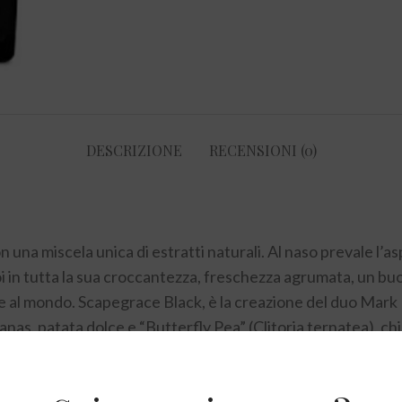
DESCRIZIONE
RECENSIONI (0)
una miscela unica di estratti naturali. Al naso prevale l’as
i in tutta la sua croccantezza, freschezza agrumata, un buo
e al mondo. Scapegrace Black, è la creazione del duo Mark 
nas, patata dolce e “Butterfly Pea” (Clitoria ternatea), chia
brindare su un terrazzo nella city e per sorprendere i propr
 regala sciccose sfumature violacee.