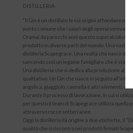
DISTILLERIA
“Il Gin è un distillato le cui origini affondano nei
punto comune che i salari degli operai venivano 
Oramai da parecchi anni questo superalcolico di t
prodotto in diverse parti del mondo. Una nazione
distilleria Scapegrace. Una realtà che nasce dall
sancendo così un legame famigliare che è stato l’
Una distilleria che si dedica alla produzione altam
qualitativo. Un Gin che nasce in seguito all’infu
angelica, giaggiolo, cannella e altri elementi, che
Durante il processo di lavorazione, in cui si util
per questo il team di Scapegrace utilizza quella 
attraverso rocce sotterranee.
Oggi la distilleria dà origine a due etichette, il
qualità che si riscontra nei prodotti firmati Scape