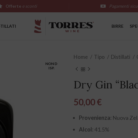
Offerte
e sconti
Pagamenti sicu
STILLATI
BIRRE
SPE
Home
Tipo
Distillati
NON D
ISP.
Dry Gin “Bla
50,00
€
Provenienza:
Nuova Zel
Alcol:
41.5%