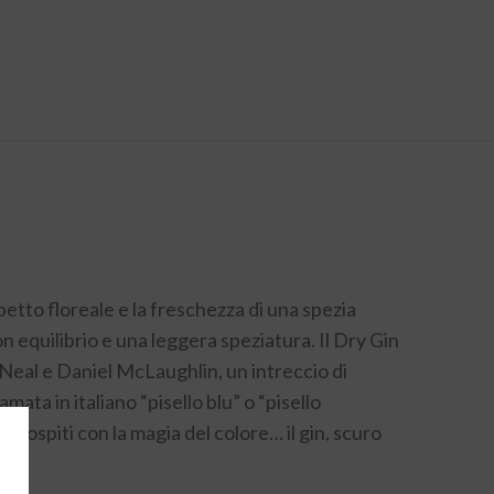
petto floreale e la freschezza di una spezia
n equilibrio e una leggera speziatura. Il Dry Gin
Neal e Daniel McLaughlin, un intreccio di
mata in italiano “pisello blu” o “pisello
i ospiti con la magia del colore… il gin, scuro