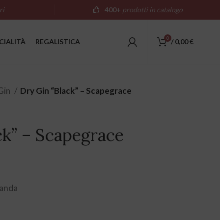
ri
400+
prodotti in catalogo
0
CIALITÀ
REGALISTICA
/
0,00
€
Gin
Dry Gin “Black” – Scapegrace
ck” – Scapegrace
anda