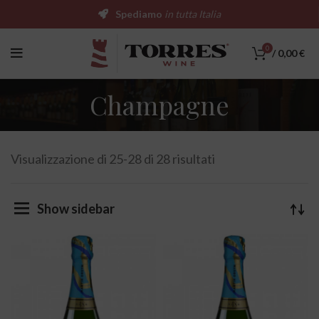
Spediamo
in tutta Italia
0
/
0,00
€
Champagne
Visualizzazione di 25-28 di 28 risultati
Show sidebar