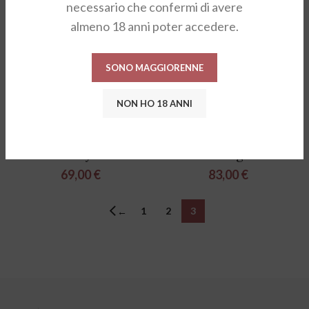
necessario che confermi di avere
almeno 18 anni poter accedere.
SONO MAGGIORENNE
NON HO 18 ANNI
Champagne Extra Brut
Champagne Rosé Brut
Vintage 2016 – Martin
“Princes” Rosé – De
Orsyn
Venoge
69,00
€
83,00
€
1
2
3
←