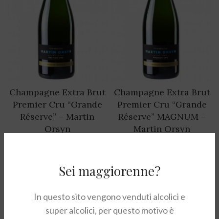
Champagne Extra Brut
Champagne Extra Brut
Premier Cru “Grande
Premier Cru “Grande
Réserve” – Martin
Réserve” MAGNUM –
Orsyn
Martin Orsyn
54,00
€
110,00
€
Sei maggiorenne?
In questo sito vengono venduti alcolici e
super alcolici, per questo motivo è